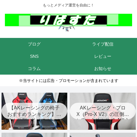
もっとメディア運営を自由に！
ブログ
ライブ配信
SNS
レビュー
コラム
お知らせ
※当サイトには広告・プロモーションが含まれています
【AKレーシングの椅子
AKレーシング・プロ
おすすめランキング】用
X（Pro-X V2）の圧倒的
途や体型で決めるゲーミ
な座り心地を体感【購入
ングチェア
レビュー】