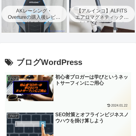
AKレーシング・
【アルインコ】ALFITS
Overtureの購入後レビュ
エアロマグネティックバ
ーと組み立て方
イク5721（レビュー）
ブログWordPress
初心者ブロガーは学びというネッ
ブログ
トサーフィンにご用心
2024.01.22
SEO対策とオフラインビジネスノ
ブログ
ウハウを掛け算しよう